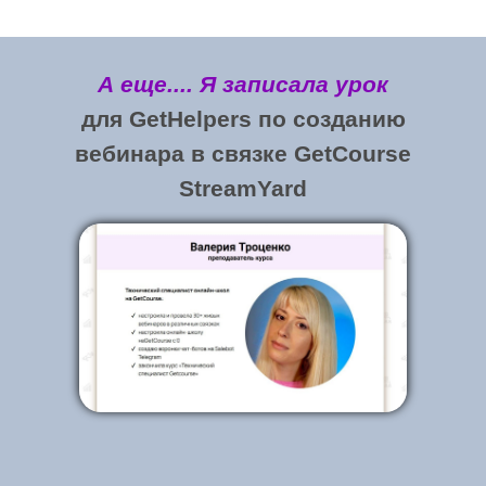
А еще.... Я записала урок
для GetHelpers по созданию
вебинара в связке GetCourse
StreamYard